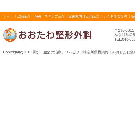
ホーム
｜
当院紹介
｜
院長・スタッフ紹介
｜
診療案内
｜
設備紹介
｜
よくあるご質問
｜
院
〒238-0311
神奈川県横須賀
TEL:046-85
Copyright(c)2013
骨折・腰痛の治療、リハビリは神奈川県横須賀市のおおたわ整